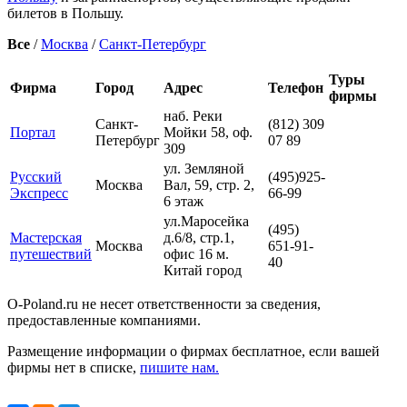
билетов в Польшу.
Все
/
Москва
/
Санкт-Петербург
Туры
Фирма
Город
Адрес
Телефон
фирмы
наб. Реки
Санкт-
(812) 309
Портал
Мойки 58, оф.
Петербург
07 89
309
ул. Земляной
Русский
(495)925-
Москва
Вал, 59, стр. 2,
Экспресс
66-99
6 этаж
ул.Маросейка
(495)
Мастерская
д.6/8, стр.1,
Москва
651-91-
путешествий
офис 16 м.
40
Китай город
O-Poland.ru не несет ответственности за сведения,
предоставленные компаниями.
Размещение информации о фирмах бесплатное, если вашей
фирмы нет в списке,
пишите нам.