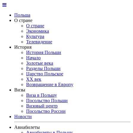
Польша
О стране
О стране
Экономика
Культура
Телевидение
История
История Польши
Начало
Золотые века
Разделы Польши
Царство Польское
ХХ век
Возвращение в Европу
Визы
Виза в Польшу
Посольство Польши
Визовый центр
Посольство России
Новости
Авиабилеты
Авиабилеты в Польшу