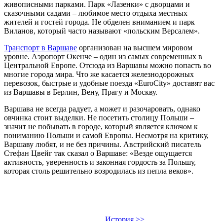
живописными парками. Парк «Лазенки» с дворцами и
сказочными садами – любимое место отдыха местных
жителей и гостей города. Не обделен вниманием и парк
Виланов, который часто называют «польским Версалем».
Транспорт в Варшаве
организован на высшем мировом
уровне. Аэропорт Окенче – один из самых современных в
Центральной Европе. Отсюда из Варшавы можно попасть во
многие города мира. Что же касается железнодорожных
перевозок, быстрые и удобные поезда «EuroCity» доставят вас
из Варшавы в Берлин, Вену, Прагу и Москву.
Варшава не всегда радует, а может и разочаровать, однако
овчинка стоит выделки. Не посетить столицу Польши –
значит не побывать в городе, который является ключом к
пониманию Польши и самой Европы. Несмотря на критику,
Варшаву любят, и не без причины. Австрийский писатель
Стефан Цвейг так сказал о Варшаве: «Везде ощущается
активность, уверенность и законная гордость за Польшу,
которая столь решительно возродилась из пепла веков».
История >>