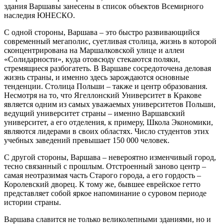
здания Варшавы занесены в список объектов Всемирного
наследия ЮНЕСКО.
С одной стороны, Варшава – это быстро развивающийся
современный мегаполис, суетливая столица, жизнь в которой
сконцентрирована на Маршалковской улице и аллеи
«Солидарности», куда отовсюду стекаются поляки,
стремящиеся разбогатеть. В Варшаве сосредоточена деловая
жизнь страны, и именно здесь зарождаются основные
тенденции. Столица Польши – также и центр образования.
Несмотря на то, что Ягеллонский Университет в Кракове
является одним из самых уважаемых университетов Польши,
ведущий университет страны – именно Варшавский
университет, а его отделения, к примеру, Школа Экономики,
являются лидерами в своих областях. Число студентов этих
учебных заведений превышает 150 000 человек.
С другой стороны, Варшава – невероятно изменчивый город,
тесно связанный с прошлым. Отстроенный заново центр –
самая неотразимая часть Старого города, а его гордость –
Королевский дворец. К тому же, бывшее еврейское гетто
представляет собой яркое напоминание о суровом периоде
истории страны.
Варшава славится не только великолепными зданиями, но и