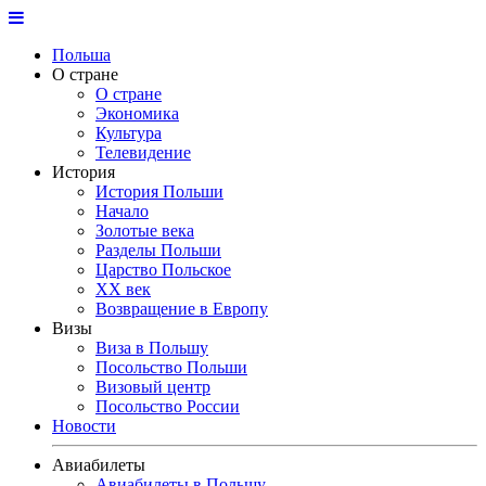
Польша
О стране
О стране
Экономика
Культура
Телевидение
История
История Польши
Начало
Золотые века
Разделы Польши
Царство Польское
ХХ век
Возвращение в Европу
Визы
Виза в Польшу
Посольство Польши
Визовый центр
Посольство России
Новости
Авиабилеты
Авиабилеты в Польшу