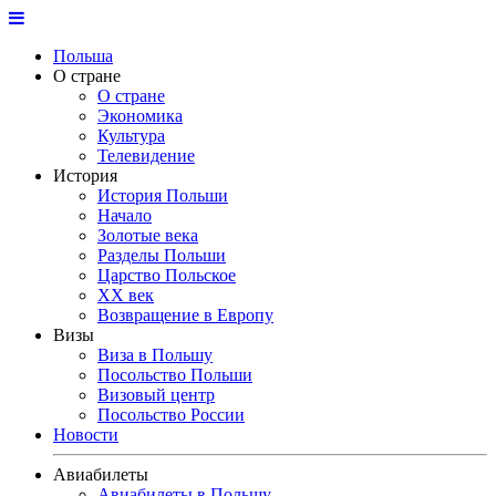
Польша
О стране
О стране
Экономика
Культура
Телевидение
История
История Польши
Начало
Золотые века
Разделы Польши
Царство Польское
ХХ век
Возвращение в Европу
Визы
Виза в Польшу
Посольство Польши
Визовый центр
Посольство России
Новости
Авиабилеты
Авиабилеты в Польшу