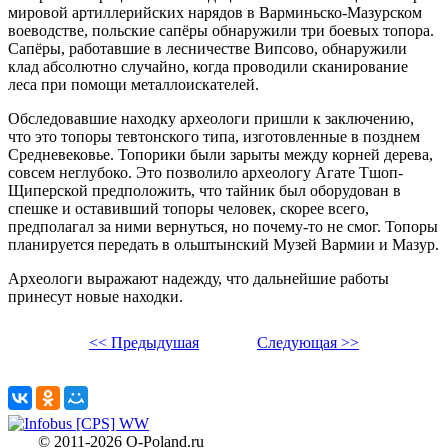
мировой артиллерийских нарядов в Варминьско-Мазурском
воеводстве, польские сапёры обнаружили три боевых топора.
Сапёры, работавшие в лесничестве Випсово, обнаружили
клад абсолютно случайно, когда проводили сканирование
леса при помощи металлоискателей.
Обследовавшие находку археологи пришли к заключению,
что это топоры тевтонского типа, изготовленные в позднем
Средневековье. Топорики были зарыты между корней дерева,
совсем неглубоко. Это позволило археологу Агате Тшоп-
Щиперской предположить, что тайник был оборудован в
спешке и оставивший топоры человек, скорее всего,
предполагал за ними вернуться, но почему-то не смог. Топоры
планируется передать в ольштынский Музей Вармии и Мазур.
Археологи выражают надежду, что дальнейшие работы
принесут новые находки.
<< Предыдушая
Следующая >>
X
© 2011-2026
O-Poland.ru